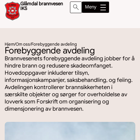
Glåmdal brannvesen
Meny
IKS
Søk
Hjem
/
Om oss
/
Forebyggende avdeling
Forebyggende avdeling
Brannvesenets forebyggende avdeling jobber for å
hindre brann og redusere skadeomfanget.
Hovedoppgaver inkluderer tilsyn,
informasjonskampanjer, saksbehandling, og feiing.
Avdelingen kontrollerer brannsikkerheten i
særskilte objekter og sørger for overholdelse av
lovverk som Forskrift om organisering og
dimensjonering av brannvesen.