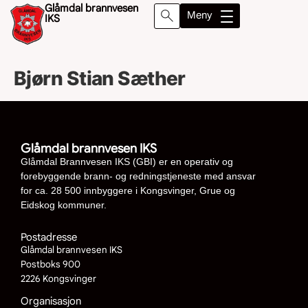
Glåmdal brannvesen
Meny
IKS
Bjørn Stian Sæther
Søk
Glåmdal brannvesen IKS
Glåmdal Brannvesen IKS (GBI) er en operativ og
forebyggende brann- og redningstjeneste med ansvar
for ca. 28 500 innbyggere i Kongsvinger, Grue og
Eidskog kommuner.
Postadresse
Glåmdal brannvesen IKS
Postboks 900
2226 Kongsvinger
Organisasjon